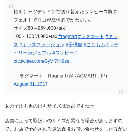
袖をシャツデザインで切り替えたワンピース胸の
フェルトでロゴが立体的でかわいい。
サイズ80～95\4,600+tax
100～130 \4,900+tax
#ragmart
#ラグマート
#キッ
ズ
#キッズファッション
#子供服
#こどもふく
#デ
イリーカジュアル
#ワンピース
pic.twitter.com/GyVf7tN9zs
— ラグマート – Ragmart (@RAGMART_JP)
August 31, 2017
女の子用も男の用もサイズは豊富ですね☆
店舗によって取扱いのサイズが異なる場合がありますの
で、お店で予約される際は直接お問い合わせをした方がい