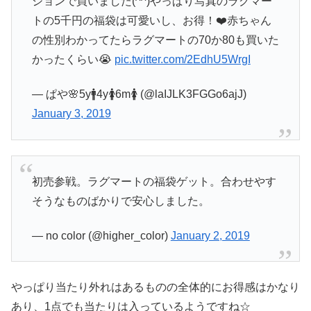
ジョンで買いました(^^)やっぱり写真のラグマー
トの5千円の福袋は可愛いし、お得！❤️赤ちゃん
の性別わかってたらラグマートの70か80も買いた
かったくらい😭
pic.twitter.com/2EdhU5WrgI
— ぱや🌸5y🚹4y🚺6m🚺 (@laIJLK3FGGo6ajJ)
January 3, 2019
初売参戦。ラグマートの福袋ゲット。合わせやす
そうなものばかりで安心しました。
— no color (@higher_color)
January 2, 2019
やっぱり当たり外れはあるものの全体的にお得感はかなり
あり、1点でも当たりは入っているようですね☆