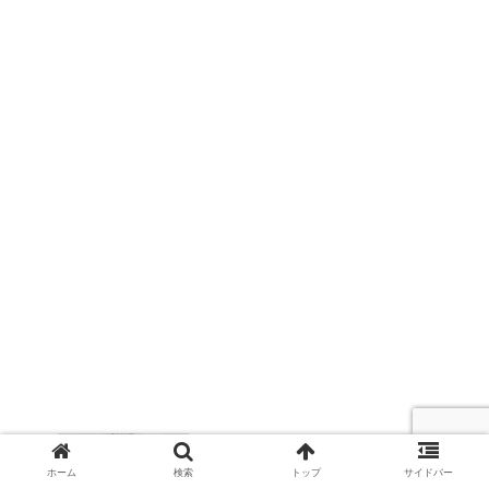
プリキュアクリスマスケーキ2020まと
め！予約や特典を比較(イオン・コンビニ
ホーム
検索
トップ
サイドバー