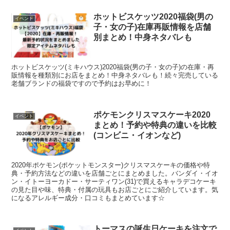
ホットビスケッツ2020福袋(男の
イベント
子・女の子)在庫再販情報を店舗
別まとめ！中身ネタバレも
ホットビスケッツ(ミキハウス)2020福袋(男の子・女の子)の在庫・再
販情報を種類別にお店をまとめ！中身ネタバレも！続々完売している
老舗ブランドの福袋ですので予約はお早めに！
ポケモンクリスマスケーキ2020
イベント
まとめ！予約や特典の違いを比較
(コンビニ・イオンなど)
2020年ポケモン(ポケットモンスター)クリスマスケーキの価格や特
典・予約方法などの違いを店舗ごとにまとめました。バンダイ・イオ
ン・イトーヨーカドー・サーティワン(31)で買えるキャラデコケーキ
の見た目や味、特典・付属の玩具もお店ごとにご紹介しています。気
になるアレルギー成分・口コミもまとめています☆
トーマスの誕生日ケーキを注文で