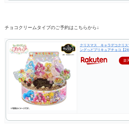
チョコクリームタイプのご予約はこちらから↓
クリスマス キャラデコクリス
ングっどプリキュアチョコ【24
楽