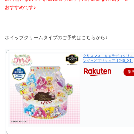
おすすめです♪
ホイップクリームタイプのご予約はこちらから↓
クリスマス キャラデコクリス
ングっどプリキュア【240_X】
楽