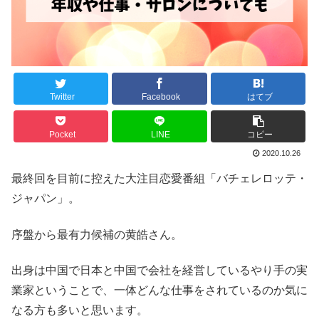
Twitter
Facebook
はてブ
Pocket
LINE
コピー
2020.10.26
最終回を目前に控えた大注目恋愛番組「バチェレロッテ・
ジャパン」。
序盤から最有力候補の黄皓さん。
出身は中国で日本と中国で会社を経営しているやり手の実
業家ということで、一体どんな仕事をされているのか気に
なる方も多いと思います。