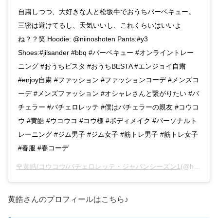
自粛しつつ、大好きな人と松坂牛でおうちバーベキュー。
三密は避けてるし、天気いいし、これくらいはいいよ
ね？？笑 Hoodie: @niinoshoten Pants:#y3
Shoes:#jilsander #bbq #バーベキュー #オンライントレー
ニング #おうちビスタ #おうちBESTA #エンジョイ自粛
#enjoy自粛 #ファッション #ファッションコーデ #メンズコ
ーデ #メンズファッション #オシャレさんと繋がりたい #バ
チェラー #バチェロレッテ #僕はバチェラーの親友 #コウコ
ウ #黄皓 #ウコウコ #コウ様 #ボディメイク #パーソナルト
レーニング #ジム男子 #ジム女子 #筋トレ男子 #筋トレ女子
#春服 #春コーデ
🌹黄皓/コウコウ/バチェロレッテ・ジャパンシーズン1
(@haohaohaokun)がシェアした投稿 –
黄皓さんのプロフィールはこちら♪