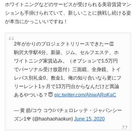
ホワイトニングなどのサービスが受けられる美容賃貸マン
ションも手掛けられていて、新しいことに挑戦し続ける姿
が本当にかっこいいですね！
2年がかりのプロジェクトリリースできたー👏
駒沢大学駅4分、新築、ジム、セルフエステ、ホ
ワイトニング家賃込み。（オプションで1.5万円
でパーソナル受け放題付）三面鏡、全身鏡、トイ
レバス別礼金0、敷金1、俺の知り合いなら更にフ
リーレント1ヶ月で13万円台からなんだけど異論
あるやついる？😇
pic.twitter.com/AhiwARoKaC
— 黄 皓/コウ コウ/バチェロレッテ・ジャパンシー
ズン1🌹 (@haohaohaokun)
June 15, 2020