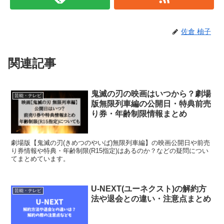
佐倉 柚子
関連記事
鬼滅の刃の映画はいつから？劇場
芸能・テレビ
版無限列車編の公開日・特典前売
り券・年齢制限情報まとめ
劇場版【鬼滅の刃(きめつのやいば)無限列車編】の映画公開日や前売
り券情報や特典・年齢制限(R15指定)はあるのか？などの疑問につい
てまとめています。
U-NEXT(ユーネクスト)の解約方
芸能・テレビ
法や退会との違い・注意点まとめ