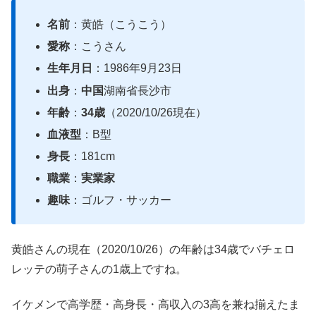
名前
：黄皓（こうこう）
愛称
：こうさん
生年月日
：1986年9月23日
出身
：
中国
湖南省長沙市
年齢
：
34歳
（2020/10/26現在）
血液型
：B型
身長
：181cm
職業
：
実業家
趣味
：ゴルフ・サッカー
黄皓さんの現在（2020/10/26）の年齢は34歳でバチェロ
レッテの萌子さんの1歳上ですね。
イケメンで高学歴・高身長・高収入の3高を兼ね揃えたま