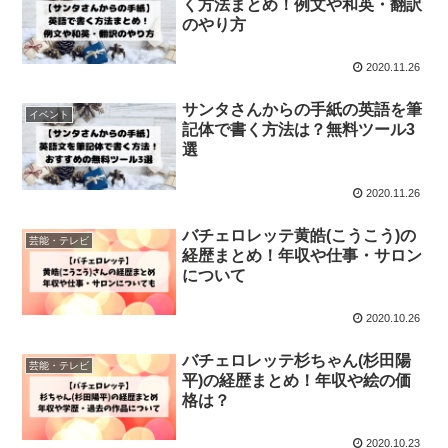
く方法まとめ！例文や和英・翻訳
のやり方
2020.11.26
サンタさんからの手紙の英語を筆
イベント
記体で書く方法は？無料ツール3
選
2020.11.26
バチェロレッテ黄皓(こうこう)の
芸能・テレビ
経歴まとめ！年収や仕事・サロン
について
2020.10.26
バチェロレッテ杉ちゃん(杉田陽
芸能・テレビ
平)の経歴まとめ！年収や絵の価
格は？
2020.10.23