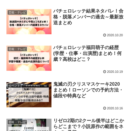
バチェロレッテ結果ネタバレ！合
芸能・テレビ
格・脱落メンバーの過去～最新放
送まとめ
2020.10.20
バチェロレッテ福田萌子の経歴
芸能・テレビ
(学歴・仕事・出演歴)まとめ！何
歳？高校はどこ？
2020.10.19
鬼滅の刃クリスマスケーキ2020
イベント
まとめ！ローソンでの予約方法・
値段や特典など
2020.10.16
リゼロ2期の2クール後半はどこか
芸能・テレビ
らどこまで？小説原作の範囲をネ