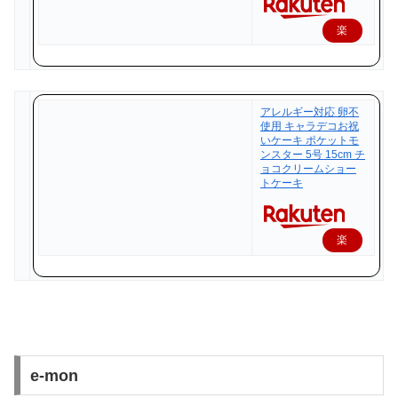
楽
天
で
購
アレルギー対応 卵不
入
使用 キャラデコお祝
いケーキ ポケットモ
ンスター 5号 15cm チ
ョコクリームショー
トケーキ
楽
天
で
購
入
e-mon