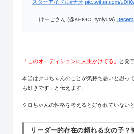
スターアイドル
#ナオ
pic.twitter.com/uI
— けーごさん (@KEIGO_tyoiyuta)
Decemb
「このオーディションに人生かけてる」
と発
本当はクロちゃんのことが気持ち悪いと思っ
も好きです」と伝えます。
クロちゃんの性格を考えると好かれていない
リーダー的存在の頼れる女の子？