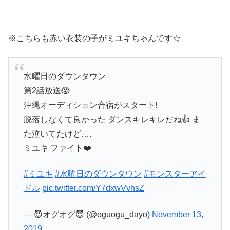
※こちらも赤い衣装の子がミユキちゃんです☆
水曜日のダウンタウン
第2話放送😱
沖縄オーディション合宿がスタート!
脱落しなくて良かった ダンスキレキレだね👍 ま
た泣いてたけど….
ミユキ ファイト❤️
#ミユキ
#水曜日のダウンタウン
#モンスターアイ
ドル
pic.twitter.com/Y7dxwVvhsZ
— 😈オグオグ😈 (@oguogu_dayo)
November 13,
2019