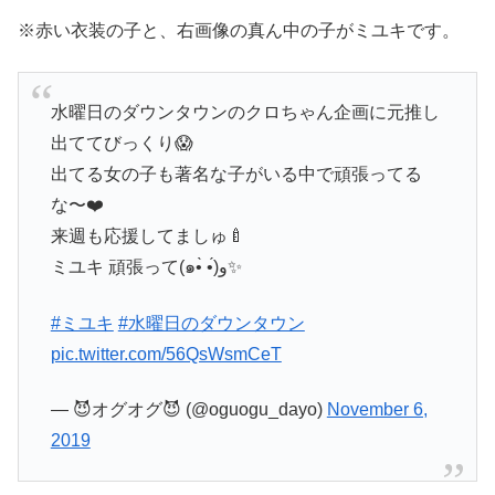
※赤い衣装の子と、右画像の真ん中の子がミユキです。
水曜日のダウンタウンのクロちゃん企画に元推し
出ててびっくり😱
出てる女の子も著名な子がいる中で頑張ってる
な〜❤️
来週も応援してましゅ🍼
ミユキ 頑張って(๑•̀ •́)و✨
#ミユキ
#水曜日のダウンタウン
pic.twitter.com/56QsWsmCeT
— 😈オグオグ😈 (@oguogu_dayo)
November 6,
2019