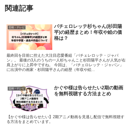
関連記事
バチェロレッテ杉ちゃん(杉田陽
芸能・テレビ
平)の経歴まとめ！年収や絵の価
格は？
最終回を目前に控えた大注目恋愛番組「バチェレロッテ・ジャパ
ン」。 最後の3人のうちの一人杉ちゃんこと杉田陽平さんが人気が右
肩上がりに上昇中ですね。 今回は、「バチェロレッテ・ジャパン」
に出演中の画家・杉田陽平さんの経歴（年収や絵...
かぐや様は告らせたい2期の動画
芸能・テレビ
を無料視聴する方法まとめ
【かぐや様は告らせたい】2期アニメ動画を見逃し配信で無料視聴す
る方法をまとめています。