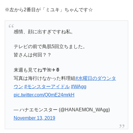
※左から2番目が「ミユキ」ちゃんです☆
感情、顔に出すぎですね私。
テレビの前で鳥肌5回立ちました。
皆さんは何回？？
来週も見てね🌴🌺✈🍍
写真は海行けなかった料理組
#水曜日のダウンタ
ウン
#モンスターアイドル
#WAgg
pic.twitter.com/Q0mE24mrkH
— ハナエモンスター (@HANAEMON_WAgg)
November 13, 2019