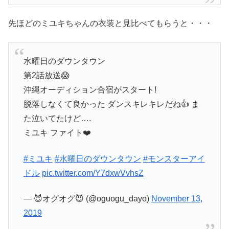
先ほどのミユキちゃんの衣装と見比べてもらうと・・・
水曜日のダウンタウン
第2話放送😱
沖縄オーディション合宿がスタート!
脱落しなくて良かった ダンスキレキレだね👍 ま
た泣いてたけど….
ミユキ ファイト❤️
#ミユキ
#水曜日のダウンタウン
#モンスターアイ
ドル
pic.twitter.com/Y7dxwVvhsZ
— 😈オグオグ😈 (@oguogu_dayo)
November 13,
2019