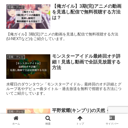
【俺ガイル】3期(完)アニメの動画
芸能・テレビ
を見逃し配信で無料視聴する方法
は？
【俺ガイル】3期(完)アニメの動画を見逃し配信で無料視聴する方法
(U-NEXTなど)をご紹介しています。
モンスターアイドル最終回オチ詳
芸能・テレビ
細！見逃し動画で全話見放題する
方法
水曜日のダウンタウン「モンスターアイドル」最終回のオチ詳細とグ
ループ名やデビュー曲タイトル・過去放送を無料で視聴する方法につ
いてご紹介しています。
平野紫耀(キンプリ)の天然・ポン
芸能・テレビ
コツエピソードベスト3と面白い
名言集5選
ホーム
検索
トップ
サイドバー