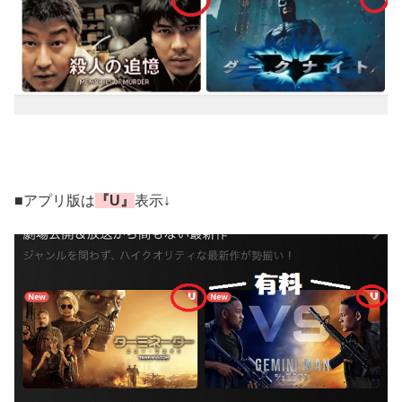
■アプリ版は
『U』
表示↓