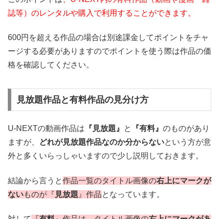
誌等）のレンタルや購入で利用することができます。
600円を超える作品の場合は別途課金してポイントをチャ
ージする必要がありますのでポイントを使う際は作品の価
格を確認してください。
見放題作品と有料作品の見分け方
U-NEXTの動画作品は
『見放題』
と
『有料』
のものがあり
ますが、
どれが見放題作品なのか分からない
という方が意
外と多くいらっしゃいますので少し説明しておきます。
結論から言うと
作品一覧のタイトル画像の
右上にマークが
ない
ものが『
見放題
』作品
となっています。
対して
『
有料
』作品は、タイトル画像の
右上にマークがあ